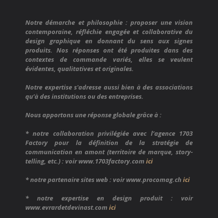
Notre démarche et philosophie :
Notre démarche et philosophie :
proposer une vision
proposer une vision
contemporaine, réfléchie engagée et collaborative du
contemporaine, réfléchie engagée et collaborative du
design graphique en donnant du sens aux signes
design graphique en donnant du sens aux signes
produits. Nos réponses ont été produites dans des
produits. Nos réponses ont été produites dans des
contextes de commande variés, elles se veulent
contextes de commande variés, elles se veulent
évidentes, qualitatives et originales.
évidentes, qualitatives et originales.
Notre expertise s'adresse aussi bien à des associations
Notre expertise s'adresse aussi bien à des associations
qu’à des institutions ou des entreprises.
qu’à des institutions ou des entreprises.
Nous apportons une réponse globale grâce à :
Nous apportons une réponse globale grâce à :
* notre collaboration privilégiée avec l’agence 1703
* notre collaboration privilégiée avec l’agence 1703
Factory pour la définition de la stratégie de
Factory pour la définition de la stratégie de
communication en amont (territoire de marque, story-
communication en amont (territoire de marque, story-
telling, etc.) : voir
telling, etc.) : voir
www.1703factory.com
www.1703factory.com
ici
ici
* notre partenaire sites web : voir
* notre partenaire sites web : voir
www.procomag.ch
www.procomag.ch
ici
ici
* notre expertise en design produit : voir
* notre expertise en design produit : voir
www.evrardetdevinast.com
www.evrardetdevinast.com
ici
ici