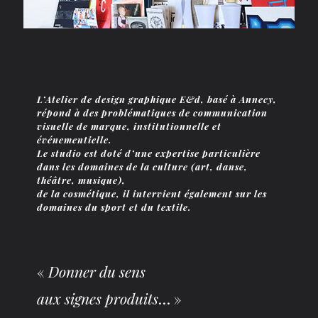
L’Atelier de design graphique E&d, basé à Annecy,
L’Atelier de design graphique E&d, basé à Annecy,
répond à des problématiques de communication
répond à des problématiques de communication
visuelle de marque, institutionnelle et
visuelle de marque, institutionnelle et
événementielle.
événementielle.
Le studio est doté d’une expertise particulière
Le studio est doté d’une expertise particulière
dans les domaines de la culture (art, danse,
dans les domaines de la culture (art, danse,
théâtre, musique),
théâtre, musique),
de la cosmétique, il intervient également sur les
de la cosmétique, il intervient également sur les
domaines du sport et du textile.
domaines du sport et du textile.
«
«
Donner du sens
Donner du sens
aux signes produits
aux signes produits
… »
… »