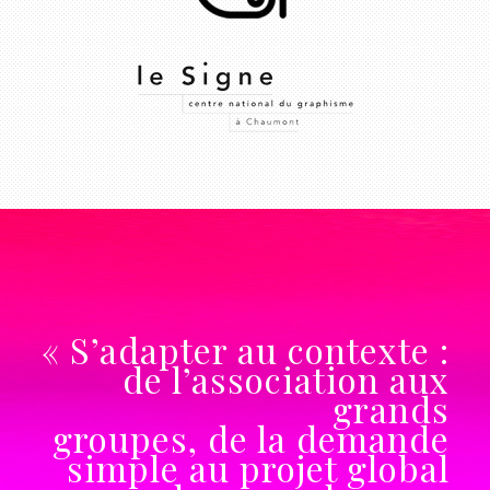
« S’adapter au contexte :
de l’association aux
grands
groupes, de la demande
simple au projet global